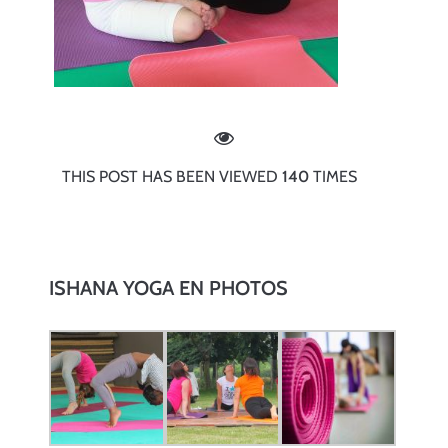
bonheur
et
le
yoga
montre
la
THIS POST HAS BEEN VIEWED
140
TIMES
voie…
»
</br>Vishnu
ISHANA YOGA EN PHOTOS
Devanada.