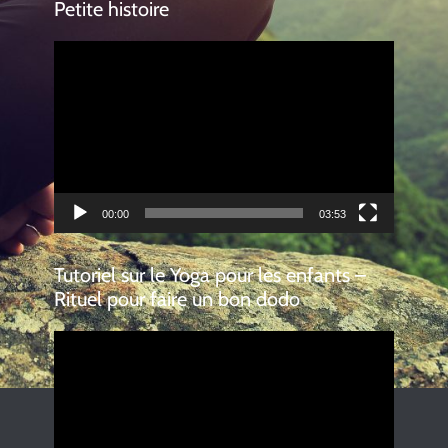
Petite histoire
Lecteur
vidéo
00:00
03:53
Tutoriel sur le Yoga pour les enfants –
Rituel pour faire un bon dodo
Lecteur
vidéo