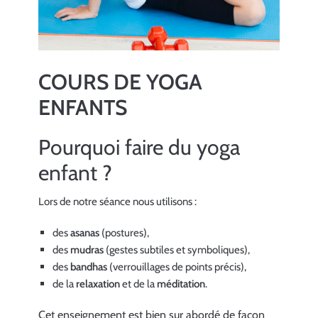
bonheur
et
le
COURS DE YOGA
yoga
montre
ENFANTS
la
Pourquoi faire du yoga
voie…
»
enfant ?
</br>Vishnu
Lors de notre séance nous utilisons :
Devanada.
des
asanas
(postures),
des
mudras
(gestes subtiles et symboliques),
des
bandhas
(verrouillages de points précis),
de la
relaxation
et de la
méditation
.
Cet enseignement est bien sur abordé de façon