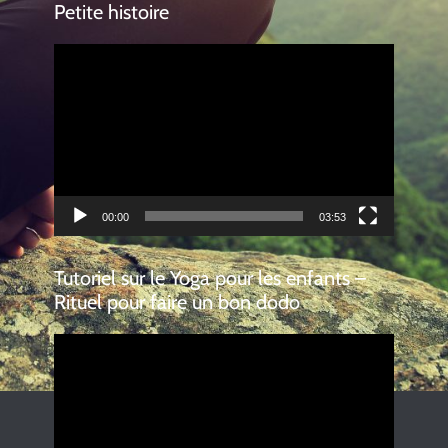
Petite histoire
Lecteur
vidéo
00:00
03:53
Tutoriel sur le Yoga pour les enfants –
Rituel pour faire un bon dodo
Lecteur
vidéo