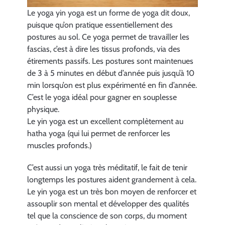
bonheur
Le yoga yin yoga est un forme de yoga dit doux,
puisque qu’on pratique essentiellement des
et
postures au sol. Ce yoga permet de travailler les
le
fascias, c’est à dire les tissus profonds, via des
yoga
étirements passifs. Les postures sont maintenues
montre
de 3 à 5 minutes en début d’année puis jusqu’à 10
min lorsqu’on est plus expérimenté en fin d’année.
la
C’est le yoga idéal pour gagner en souplesse
voie…
physique.
»
Le yin yoga est un excellent complètement au
</br>Vishnu
hatha yoga (qui lui permet de renforcer les
muscles profonds.)
Devanada.
C’est aussi un yoga très méditatif, le fait de tenir
longtemps les postures aident grandement à cela.
Le yin yoga est un très bon moyen de renforcer et
assouplir son mental et développer des qualités
tel que la conscience de son corps, du moment